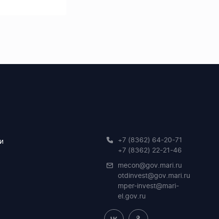
+7 (8362) 64-20-71
и
+7 (8362) 22-21-46
mecon@gov.mari.ru
otdinvest@gov.mari.ru
mper-invest@mari-
el.gov.ru