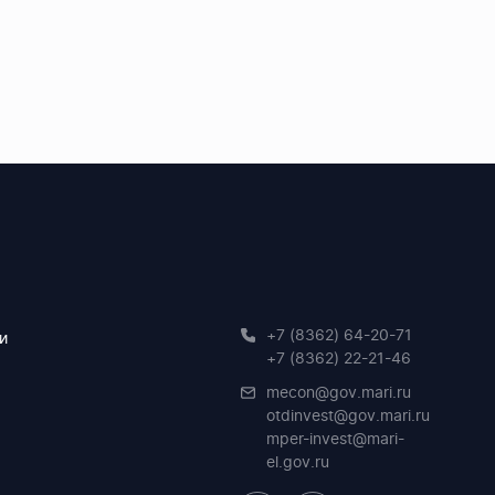
+7 (8362) 64-20-71
и
+7 (8362) 22-21-46
mecon@gov.mari.ru
otdinvest@gov.mari.ru
mper-invest@mari-
el.gov.ru